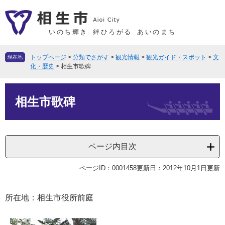
ペ
メ
ー
ニ
ジ
ュ
いのち輝き
絆ひろがる
あいのまち
の
ー
先
を
トップページ
>
分類でさがす
>
観光情報
>
観光ガイド・スポット
>
文
現在地
頭
飛
化・歴史
>
相生市歌碑
で
ば
本
す
し
相生市歌碑
文
。
て
本
文
へ
ページ内目次
ページID：0001458
更新日：2012年10月1日更新
所在地：相生市役所前庭