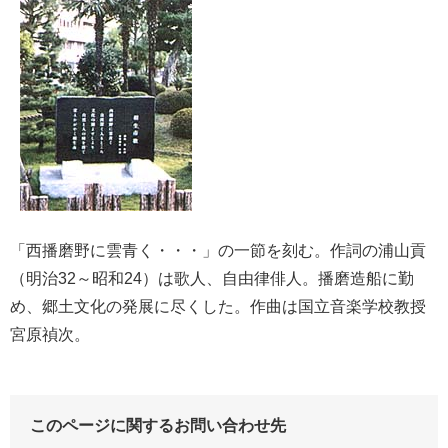
「西播磨野に雲青く・・・」の一節を刻む。作詞の浦山貢
（明治32～昭和24）は歌人、自由律俳人。播磨造船に勤
め、郷土文化の発展に尽くした。作曲は国立音楽学校教授
宮原禎次。
このページに関するお問い合わせ先