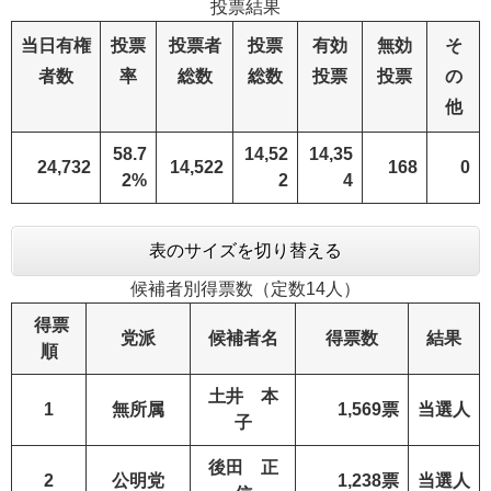
投票結果
当日有権
投票
投票者
投票
有効
無効
そ
者数
率
総数
総数
投票
投票
の
他
58.7
14,52
14,35
24,732
14,522
168
0
2%
2
4
表のサイズを切り替える
候補者別得票数（定数14人）
得票
党派
候補者名
得票数
結果
順
土井 本
1
無所属
1,569票
当選人
子
後田 正
2
公明党
1,238票
当選人