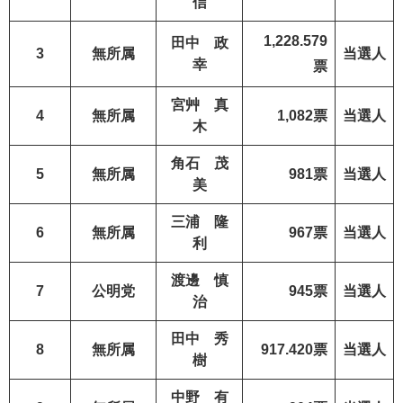
信
1,228.579
田中 政
3
無所属
当選人
幸
票
宮艸 真
4
無所属
1,082票
当選人
木
角石 茂
5
無所属
981票
当選人
美
三浦 隆
6
無所属
967票
当選人
利
渡邊 慎
7
公明党
945票
当選人
治
田中 秀
8
無所属
917.420票
当選人
樹
中野 有