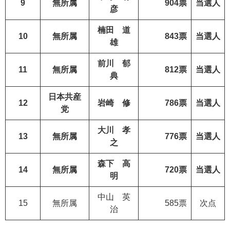
9
無所属
904票
当選人
彦
楠田 道
10
無所属
843票
当選人
雄
前川 郁
11
無所属
812票
当選人
典
日本共産
12
岩崎 修
786票
当選人
党
大川 孝
13
無所属
776票
当選人
之
森下 高
14
無所属
720票
当選人
明
中山 英
15
無所属
585票
次点
治