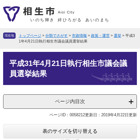
ペ
メ
ー
ニ
ジ
ュ
いのち輝き
絆ひろがる
あいのまち
の
ー
先
を
トップページ
>
分類でさがす
>
市政情報
>
政策・運営
>
選挙
>
平成3
現在地
頭
飛
1年4月21日執行相生市議会議員選挙結果
で
ば
本
す
し
平成31年4月21日執行相生市議会議
文
。
て
本
員選挙結果
文
へ
ページ内目次
ページID：0058212
更新日：2019年4月22日更新
表のサイズを切り替える