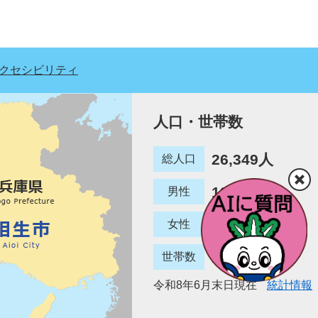
クセシビリティ
人口・世帯数
26,349人
総人口
12,780人
男性
13,569人
女性
12,887世帯
世帯数
令和8年6月末日現在
統計情報