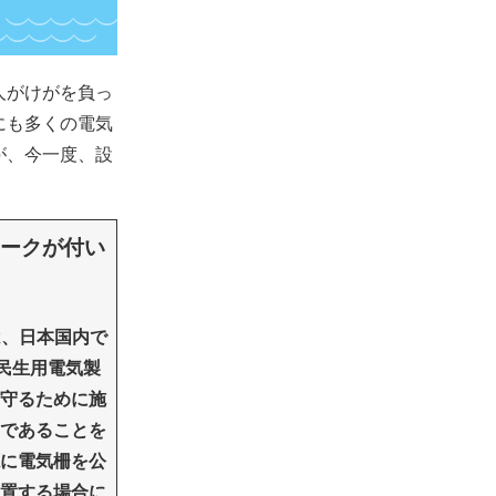
人がけがを負っ
にも多くの電気
が、今一度、設
マークが付い
は、日本国内で
民生用電気製
守るために施
であることを
に電気柵を公
置する場合に