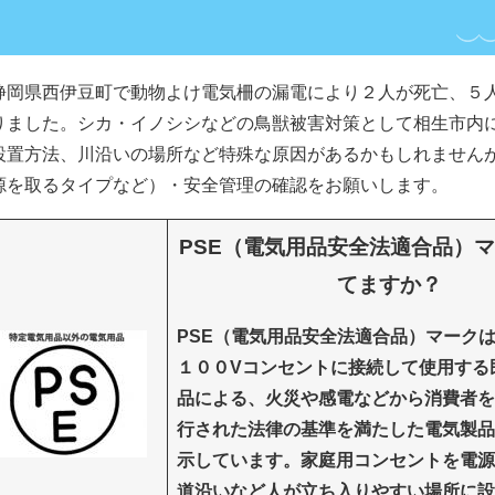
静岡県西伊豆町で動物よけ電気柵の漏電により２人が死亡、５
りました。シカ・イノシシなどの鳥獣被害対策として相生市内
設置方法、川沿いの場所など特殊な原因があるかもしれません
源を取るタイプなど）・安全管理の確認をお願いします。
PSE（電気用品安全法適合品）
てますか？
PSE（電気用品安全法適合品）マーク
１００Vコンセントに接続して使用する
品による、火災や感電などから消費者を
行された法律の基準を満たした電気製品
示しています。
家庭用コンセントを電源
道沿いなど人が立ち入りやすい場所に設