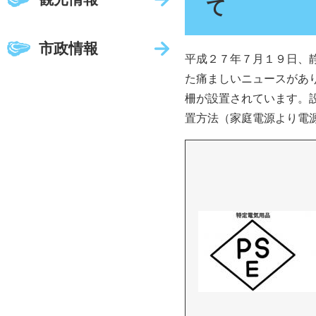
て
市政情報
平成２７年７月１９日、
た痛ましいニュースがあ
柵が設置されています。
置方法（家庭電源より電