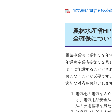
電気柵に関する経済産業
農林水産省H
全確保につい
電気事業法（昭和３９年
年通商産業省令第５２号
ように施設することとさ
おこなうことが必要です
適切な対応をお願いしま
電気柵の電気を３０
は、電気用品安全
法の技術基準を満た
公道沿いなどの人が