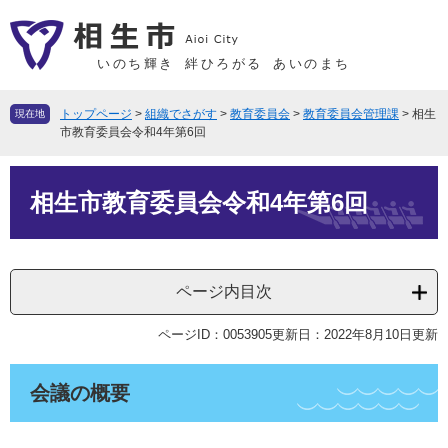
ペ
メ
ー
ニ
ジ
ュ
いのち輝き
絆ひろがる
あいのまち
の
ー
先
を
トップページ
>
組織でさがす
>
教育委員会
>
教育委員会管理課
>
相生
現在地
頭
飛
市教育委員会令和4年第6回
で
ば
本
す
し
相生市教育委員会令和4年第6回
文
。
て
本
文
へ
ページ内目次
ページID：0053905
更新日：2022年8月10日更新
会議の概要