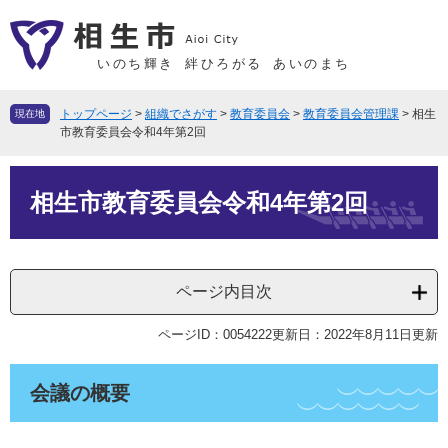
ペ
メ
ー
ニ
ジ
ュ
いのち輝き
絆ひろがる
あいのまち
の
ー
先
を
トップページ
>
組織でさがす
>
教育委員会
>
教育委員会管理課
>
相生
現在地
頭
飛
市教育委員会令和4年第2回
で
ば
本
す
し
相生市教育委員会令和4年第2回
文
。
て
本
文
へ
ページ内目次
ページID：0054222
更新日：2022年8月11日更新
会議の概要