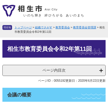
ペ
メ
ー
ニ
ジ
ュ
いのち輝き
絆ひろがる
あいのまち
の
ー
先
を
トップページ
>
組織でさがす
>
教育委員会
>
教育委員会管理課
>
相生
現在地
頭
飛
市教育委員会令和2年第11回
で
ば
本
す
し
相生市教育委員会令和2年第11回
文
。
て
本
文
へ
ページ内目次
ページID：0055192
更新日：2020年6月22日更新
会議の概要