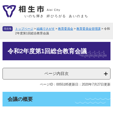
ペ
メ
ー
ニ
ジ
ュ
いのち輝き
絆ひろがる
あいのまち
の
ー
先
を
トップページ
>
組織でさがす
>
教育委員会
>
教育委員会管理課
>
令和
現在地
頭
飛
2年度第1回総合教育会議
で
ば
本
す
し
令和2年度第1回総合教育会議
文
。
て
本
文
へ
ページ内目次
ページID：0055185
更新日：2020年7月27日更新
会議の概要