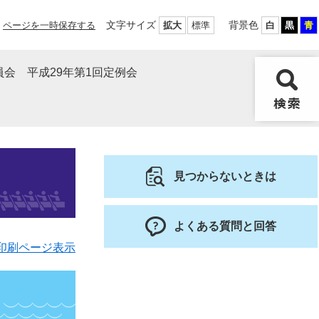
文字サイズ
背景色
ページを一時保存する
拡大
標準
白
黒
青
会 平成29年第1回定例会
見つからないときは
よくある質問と回答
印刷ページ表示