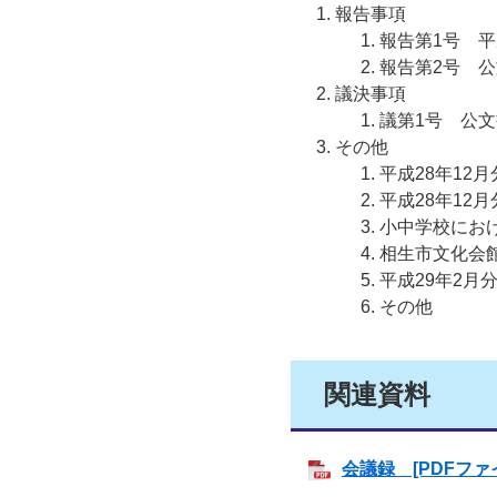
報告事項
報告第1号 
報告第2号 
議決事項
議第1号 公
その他
平成28年12
平成28年12
小中学校にお
相生市文化会
平成29年2月
その他
関連資料
会議録 [PDFファイ