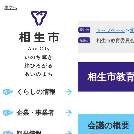
ペ
メ
本文へ
ー
ニ
ジ
ュ
の
ー
トップページ
>
現在地
先
を
頭
飛
相生市教育委員会
足あと
で
ば
す
し
いのち輝き
。
て
絆ひろがる
本
本
文
あいのまち
相生市教育
文
へ
くらしの情報
企業・事業者
会議の概要
観光情報