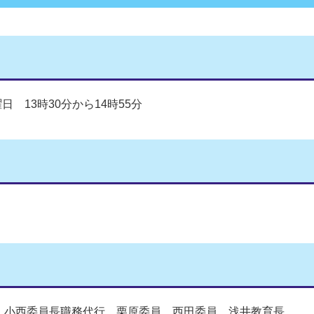
日 13時30分から14時55分
小西委員長職務代行、栗原委員、西田委員、浅井教育長