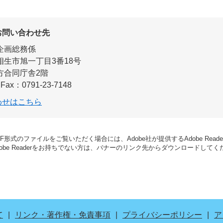
お問い合わせ先
企画総務係
相生市旭一丁目3番18号
方合同庁舎2階
Fax：0791-23-7148
わせはこちら
DF形式のファイルをご覧いただく場合には、Adobe社が提供するAdobe Read
dobe Readerをお持ちでない方は、バナーのリンク先からダウンロードして
て
リンク・著作権・免責事項
プライバシーポリシー
ア