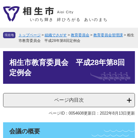
ペ
メ
ー
ニ
ジ
ュ
いのち輝き
絆ひろがる
あいのまち
の
ー
先
を
トップページ
>
組織でさがす
>
教育委員会
>
教育委員会管理課
>
相生
現在地
頭
飛
市教育委員会 平成28年第8回定例会
で
ば
本
す
し
相生市教育委員会 平成28年第8回
文
。
て
本
定例会
文
へ
ページ内目次
ページID：0054608
更新日：2022年8月13日更新
会議の概要