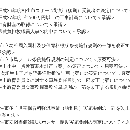
 平成26年度相生市スポーツ顕彰（後期）受賞者の決定について
平成27年度1件500万円以上の工事計画について＜承認＞
 市有財産の取得について＜承認＞
 県費負担教職員人事の内申について＜承認＞
生市立幼稚園入園料及び保育料徴収条例施行規則の一部を改正
案承認＞
生市立市民プール条例施行規則の制定について＜原案可決＞
相生市小中一貫教育基本計画（案）の策定について＜原案可決＞
第3次相生市子ども読書活動推進計画（案）の策定について＜原
相生市教育委員会に対する事務委任規則の一部改正（案）につい
相生市教育委員会事務局事務分掌規則の一部を改正する規則の制
相生市多子世帯保育料軽減事業（幼稚園）実施要綱の一部を改
原案可決＞
相生市立図書館雑誌スポンサー制度実施要綱の制定について＜原