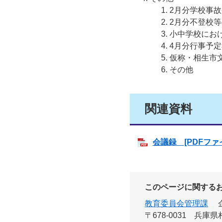
2月分学校事
2月分不登校
小中学校にお
4月分行事予
仮称・相生市
その他
関連資料
会議録 [PDFファイ
このページに関する
教育委員会管理課
〒678-0031
兵庫県