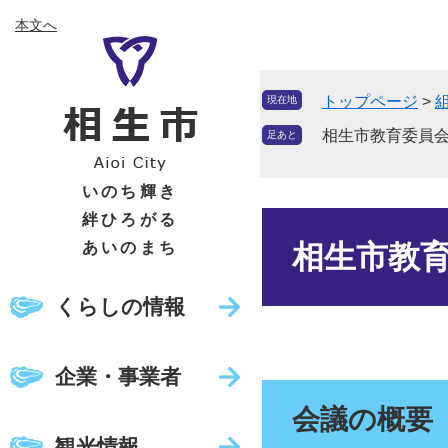
ペ
メ
本文へ
ー
ニ
ジ
ュ
の
ー
トップページ
>
現在地
先
を
頭
飛
相生市教育委員会
足あと
で
ば
す
し
いのち輝き
。
て
絆ひろがる
本
本
文
あいのまち
相生市教育
文
へ
くらしの情報
企業・事業者
会議の概要
観光情報