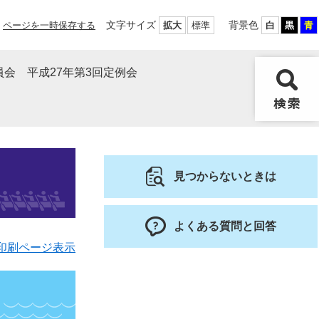
文字サイズ
背景色
ページを一時保存する
拡大
標準
白
黒
青
会 平成27年第3回定例会
見つからないときは
よくある質問と回答
印刷ページ表示