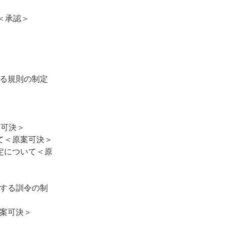
＜承認＞
する規則の制定
案可決＞
て＜原案可決＞
定について＜原
正する訓令の制
案可決＞