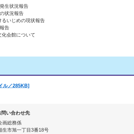
故発生状況報告
等の状況報告
けるいじめの現状報告
定報告
文化会館について
ル／285KB]
お問い合わせ先
企画総務係
相生市旭一丁目3番18号