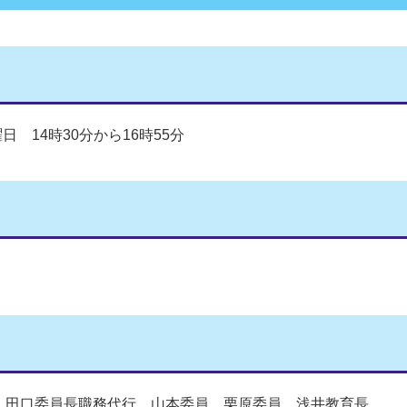
日 14時30分から16時55分
田口委員長職務代行、山本委員、栗原委員、浅井教育長