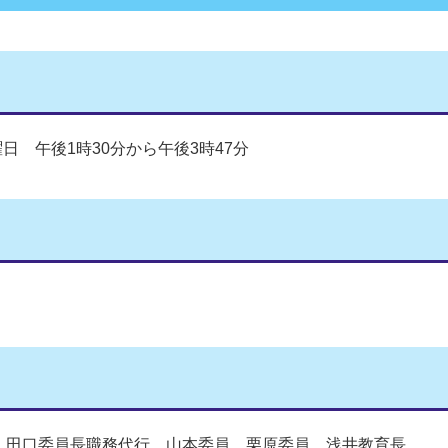
日 午後1時30分から午後3時47分
田口委員長職務代行、山本委員、栗原委員、浅井教育長