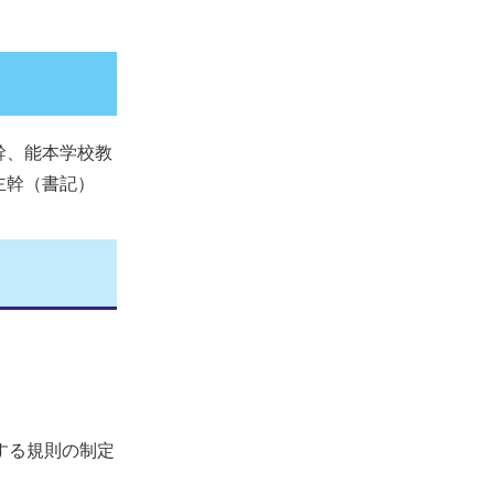
幹、能本学校教
主幹（書記）
＞
する規則の制定