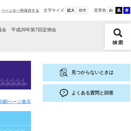
文字サイズ
背景色
ページを一時保存する
拡大
標準
白
黒
青
会 平成26年第7回定例会
見つからないときは
よくある質問と回答
印刷ページ表示