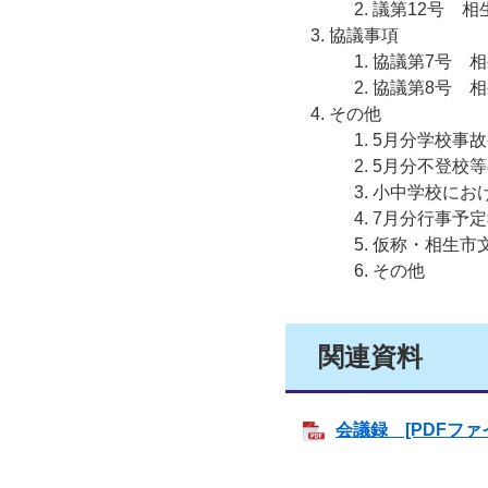
議第12号 
協議事項
協議第7号 
協議第8号 
その他
5月分学校事
5月分不登校
小中学校にお
7月分行事予
仮称・相生市
その他
関連資料
会議録 [PDFファイ