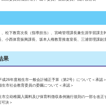
）、松下教育次長（指導担当）、宮崎管理課長兼生涯学習課主
長、小西体育振興課長、坂本人権教育推進室長、三浦管理課副
結果
平成26年度相生市一般会計補正予算（第2号）について＜承認
 相生市社会教育委員の委嘱について＜承認＞
相生市立幼稚園入園料及び保育料徴収条例施行規則の一部を改正
案可決＞