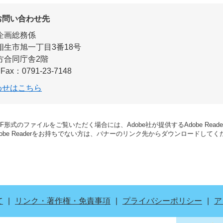
お問い合わせ先
企画総務係
相生市旭一丁目3番18号
方合同庁舎2階
Fax：0791-23-7148
わせはこちら
DF形式のファイルをご覧いただく場合には、Adobe社が提供するAdobe Read
dobe Readerをお持ちでない方は、バナーのリンク先からダウンロードして
て
リンク・著作権・免責事項
プライバシーポリシー
ア