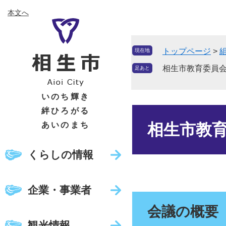
ペ
メ
本文へ
ー
ニ
ジ
ュ
の
ー
トップページ
>
現在地
先
を
頭
飛
相生市教育委員会
足あと
で
ば
す
し
いのち輝き
。
て
絆ひろがる
本
本
文
あいのまち
相生市教育
文
へ
くらしの情報
企業・事業者
会議の概要
観光情報