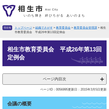
ペ
メ
ー
ニ
ジ
ュ
いのち輝き
絆ひろがる
あいのまち
の
ー
先
を
トップページ
>
組織でさがす
>
教育委員会
>
教育委員会管理課
>
相生
現在地
頭
飛
市教育委員会 平成26年第13回定例会
で
ば
本
す
し
相生市教育委員会 平成26年第13回
文
。
て
本
定例会
文
へ
ページ内目次
ページID：0056995
更新日：2015年3月5日更新
会議の概要