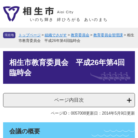
ペ
メ
ー
ニ
ジ
ュ
いのち輝き
絆ひろがる
あいのまち
の
ー
先
を
トップページ
>
組織でさがす
>
教育委員会
>
教育委員会管理課
>
相生
現在地
頭
飛
市教育委員会 平成26年第4回臨時会
で
ば
本
す
し
相生市教育委員会 平成26年第4回
文
。
て
本
臨時会
文
へ
ページ内目次
ページID：0057008
更新日：2014年5月9日更新
会議の概要