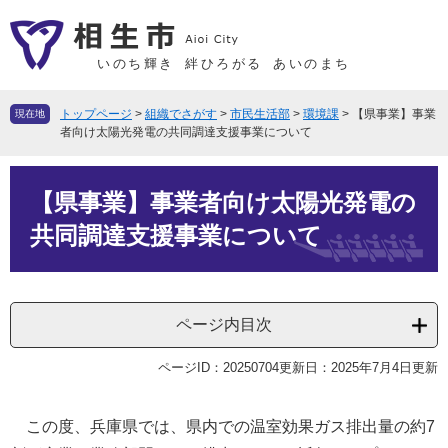
ペ
メ
ー
ニ
ジ
ュ
いのち輝き
絆ひろがる
あいのまち
の
ー
先
を
トップページ
>
組織でさがす
>
市民生活部
>
環境課
>
【県事業】事業
現在地
頭
飛
者向け太陽光発電の共同調達支援事業について
で
ば
本
す
し
【県事業】事業者向け太陽光発電の
文
。
て
本
共同調達支援事業について
文
へ
ページ内目次
ページID：20250704
更新日：2025年7月4日更新
この度、兵庫県では、県内での温室効果ガス排出量の約7