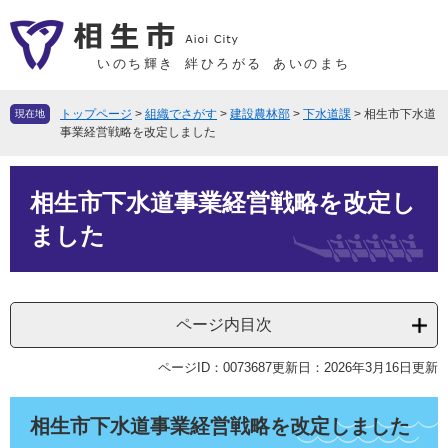
ペ
メ
ー
ニ
ジ
ュ
いのち輝き
絆ひろがる
あいのまち
の
ー
先
を
トップページ
>
組織でさがす
>
建設農林部
>
下水道課
>
相生市下水道
現在地
頭
飛
事業経営戦略を改定しました
で
ば
本
す
し
相生市下水道事業経営戦略を改定し
文
。
て
本
ました
文
へ
ページ内目次
ページID：0073687
更新日：2026年3月16日更新
相生市下水道事業経営戦略を改定しました