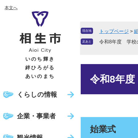
ペ
メ
本文へ
ー
ニ
ジ
ュ
の
ー
トップページ
>
現在地
先
を
頭
飛
令和8年度 学校
足あと
で
ば
す
し
いのち輝き
。
て
絆ひろがる
本
本
文
あいのまち
令和8年度
文
へ
くらしの情報
企業・事業者
始業式
観光情報