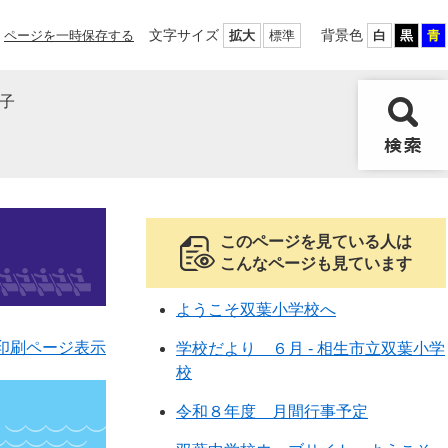
文字サイズ
背景色
ページを一時保存する
拡大
標準
白
黒
青
子
このページを見ている人は
こんなページも見ています
ようこそ双葉小学校へ
印刷ページ表示
学校だより ６月 - 相生市立双葉小学
校
令和８年度 月間行事予定