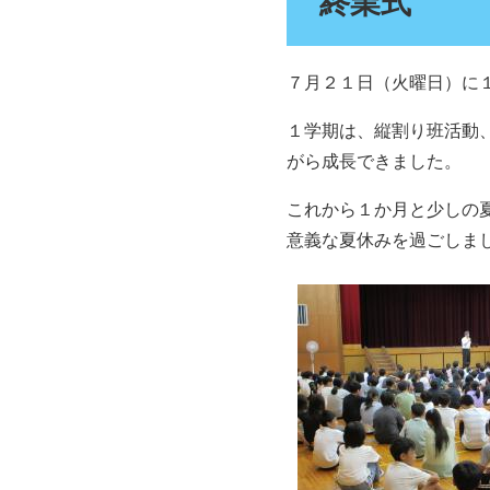
終業式
７月２１日（火曜日）に
１学期は、縦割り班活動
がら成長できました。
これから１か月と少しの
意義な夏休みを過ごしま