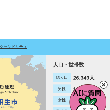
クセシビリティ
人口・世帯数
26,349人
総人口
12,780人
男性
13,569人
女性