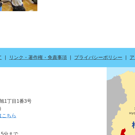
て
リンク・著作権・免責事項
プライバシーポリシー
ア
市旭1丁目1番3号
表）
はこちら
15分まで