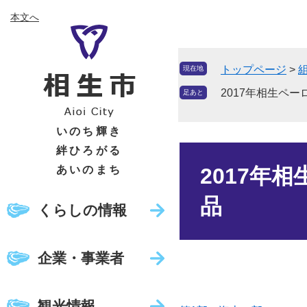
ペ
メ
本文へ
ー
ニ
ジ
ュ
の
ー
トップページ
>
現在地
先
を
頭
飛
2017年相生ペ
足あと
で
ば
す
し
いのち輝き
。
て
絆ひろがる
本
本
文
あいのまち
2017年
文
へ
品
くらしの情報
企業・事業者
観光情報