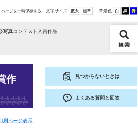
文字サイズ
背景色
ページを一時保存する
拡大
標準
白
黒
青
ン祭写真コンテスト入賞作品
賞作
見つからないときは
よくある質問と回答
印刷ページ表示