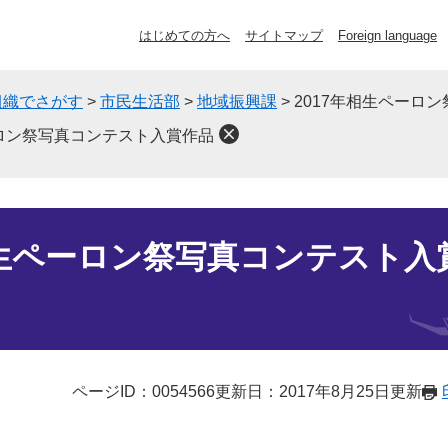
はじめての方へ
サイトマップ
Foreign language
組織でさがす
>
市民生活部
>
地域振興課
>
2017年相生ペーロ
ーロン祭写真コンテスト入賞作品
相生ペーロン祭写真コンテスト入
ページID：0054566
更新日：2017年8月25日更新