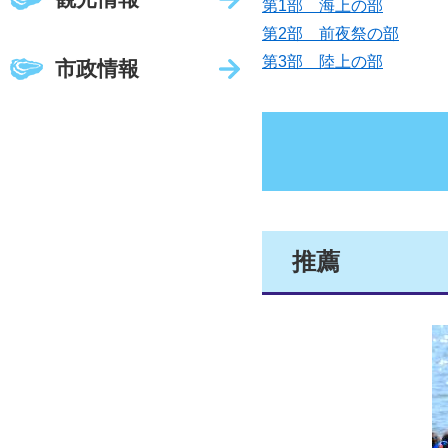
第1部 海上の部
第2部 前夜祭の部
第3部 陸上の部
市政情報
推薦