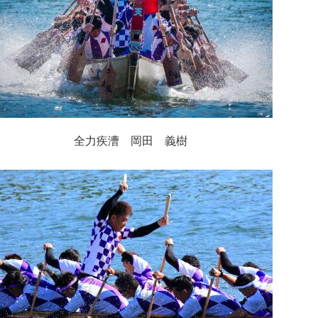
全力疾漕 岡田 義樹