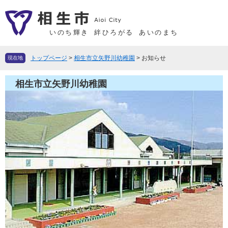
ペ
メ
ー
ニ
ジ
ュ
いのち輝き
絆ひろがる
あいのまち
の
ー
先
を
トップページ
>
相生市立矢野川幼稚園
>
お知らせ
現在地
頭
飛
で
ば
相生市立矢野川幼稚園
す
し
。
て
本
文
へ