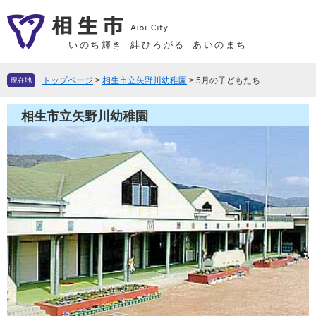
ペ
メ
ー
ニ
ジ
ュ
いのち輝き
絆ひろがる
あいのまち
の
ー
先
を
トップページ
>
相生市立矢野川幼稚園
>
5月の子どもたち
現在地
頭
飛
で
ば
相生市立矢野川幼稚園
す
し
。
て
本
文
へ