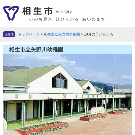
ペ
メ
ー
ニ
ジ
ュ
いのち輝き
絆ひろがる
あいのまち
の
ー
先
を
トップページ
>
相生市立矢野川幼稚園
>
10月の子どもたち
現在地
頭
飛
で
ば
相生市立矢野川幼稚園
す
し
。
て
本
文
へ