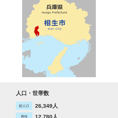
人口・世帯数
26,349人
総人口
12,780人
男性