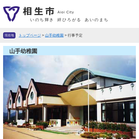
ペ
メ
ー
ニ
ジ
ュ
いのち輝き
絆ひろがる
あいのまち
の
ー
先
を
トップページ
>
山手幼稚園
>
行事予定
現在地
頭
飛
で
ば
山手幼稚園
す
し
。
て
本
文
へ