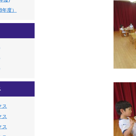
8年度）
)
)
)
ス
クス
クス
クス