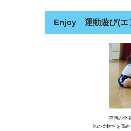
Enjoy 運動遊び(
毎朝の全
体の柔軟性を高め