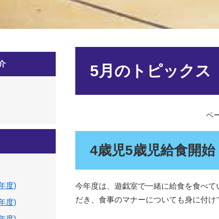
本
介
文
5月のトピックス
ペー
4歳児5歳児給食開始
年度)
今年度は、遊戯室で一緒に給食を食べて
だき、食事のマナーについても身に付け
年度)
年度)