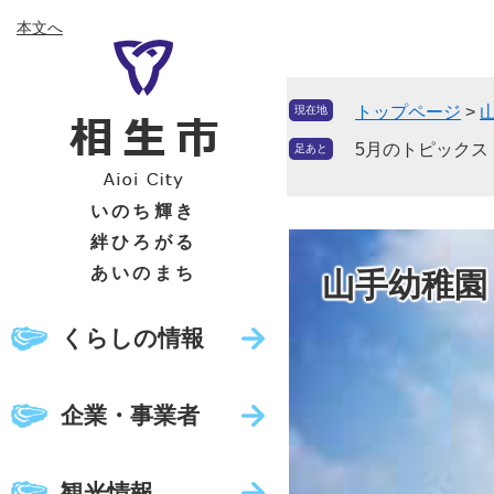
ペ
メ
本文へ
ー
ニ
ジ
ュ
の
ー
トップページ
>
現在地
先
を
頭
飛
5月のトピックス
足あと
で
ば
す
し
いのち輝き
。
て
絆ひろがる
本
あいのまち
山手幼稚園
文
へ
くらしの情報
企業・事業者
観光情報