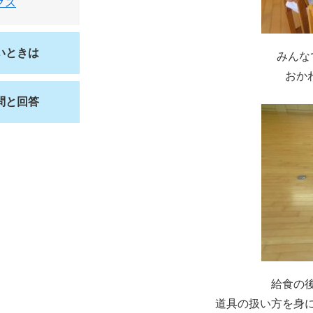
クス
いときは
みんな
おか
問と回答
給食の
道具の扱い方を身