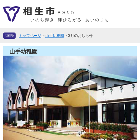
ペ
メ
ー
ニ
ジ
ュ
いのち輝き
絆ひろがる
あいのまち
の
ー
先
を
トップページ
>
山手幼稚園
>
3月のおしらせ
現在地
頭
飛
で
ば
山手幼稚園
す
し
。
て
本
文
へ