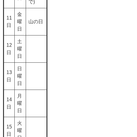
で)
金
11
曜
山の日
日
日
土
12
曜
日
日
日
13
曜
日
日
月
14
曜
日
日
火
15
曜
日