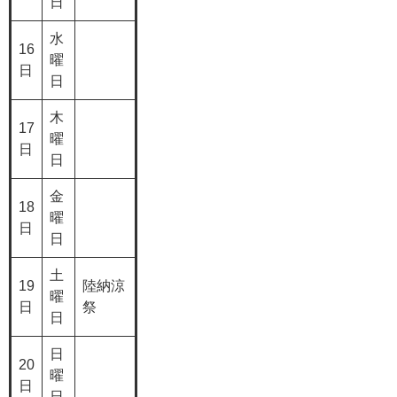
日
水
16
曜
日
日
木
17
曜
日
日
金
18
曜
日
日
土
19
陸納涼
曜
日
祭
日
日
20
曜
日
日