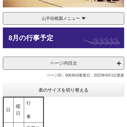
山手幼稚園メニュー
本
8月の行事予定
文
ページ内目次
ページID：0063619
更新日：2023年8月1日更新
表のサイズを切り替える
行
曜
日
日
事