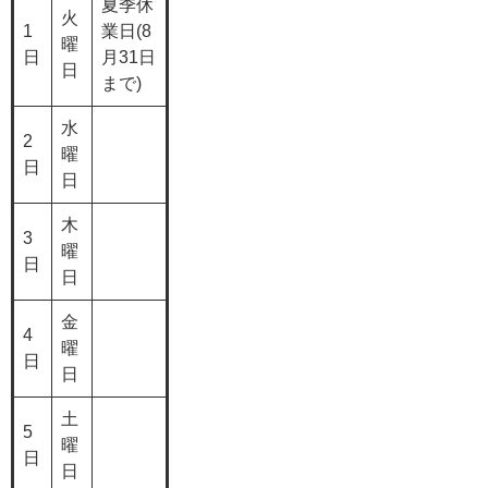
夏季休
火
1
業日(8
曜
日
月31日
日
まで)
水
2
曜
日
日
木
3
曜
日
日
金
4
曜
日
日
土
5
曜
日
日