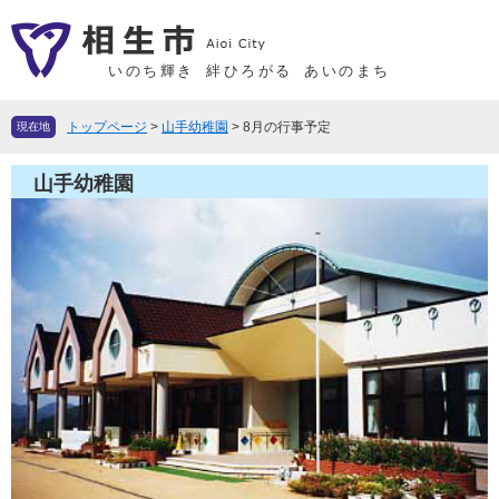
ペ
メ
ー
ニ
ジ
ュ
いのち輝き
絆ひろがる
あいのまち
の
ー
先
を
トップページ
>
山手幼稚園
>
8月の行事予定
現在地
頭
飛
で
ば
山手幼稚園
す
し
。
て
本
文
へ