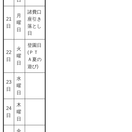
諸費口
月
21
座引き
曜
日
落とし
日
日
登園日
火
22
(ＰＴ
曜
日
Ａ夏の
日
遊び)
水
23
曜
日
日
木
24
曜
日
日
金