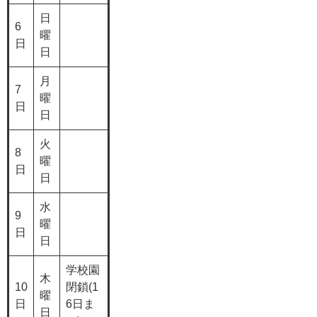
日
6
曜
日
日
月
7
曜
日
日
火
8
曜
日
日
水
9
曜
日
日
学校園
木
10
閉鎖(1
曜
日
6日ま
日