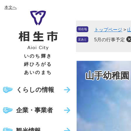
ペ
メ
本文へ
ー
ニ
ジ
ュ
の
ー
トップページ
>
現在地
先
を
頭
飛
5月の行事予定
足あと
で
ば
す
し
いのち輝き
。
て
絆ひろがる
本
あいのまち
山手幼稚園
文
へ
くらしの情報
企業・事業者
観光情報