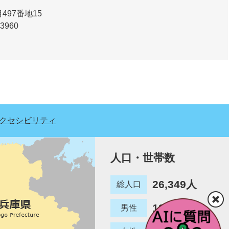
97番地15
-3960
クセシビリティ
人口・世帯数
26,349人
総人口
12,780人
男性