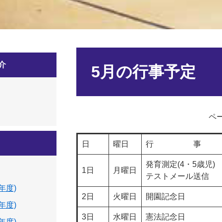
本
介
文
5月の行事予定
ペー
日
曜日
行 事
発育測定(4・5歳児)
1日
月曜日
テストメール送信
年度)
2日
火曜日
開園記念日
年度)
3日
水曜日
憲法記念日
年度)