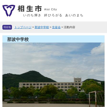
ペ
メ
ー
ニ
ジ
ュ
いのち輝き
絆ひろがる
あいのまち
の
ー
先
を
トップページ
>
那波中学校
>
生徒会
>
活動内容
現在地
頭
飛
で
ば
那波中学校
す
し
。
て
本
文
へ