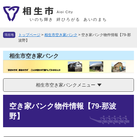
ペ
メ
ー
ニ
ジ
ュ
いのち輝き
絆ひろがる
あいのまち
の
ー
先
を
トップページ
>
相生市空き家バンク
>
空き家バンク物件情報【79-那
現在地
頭
飛
波野】
で
ば
す
し
相生市空き家バンク
。
て
本
文
へ
相生市空き家バンクメニュー
本
空き家バンク物件情報【79-那波
文
野】