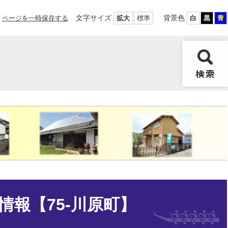
文字サイズ
背景色
ページを一時保存する
拡大
標準
白
黒
青
情報【75-川原町】