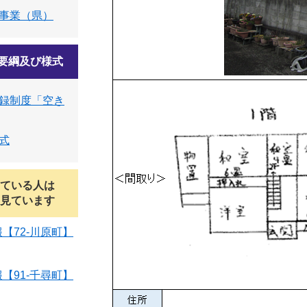
事業（県）
要綱及び様式
録制度「空き
式
ている人は
見ています
【72-川原町】
【91-千尋町】