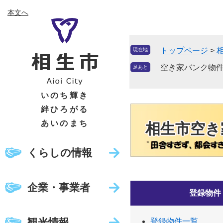
ペ
メ
本文へ
ー
ニ
ジ
ュ
の
ー
トップページ
>
現在地
先
を
頭
飛
空き家バンク物件
足あと
で
ば
す
し
いのち輝き
。
て
絆ひろがる
本
あいのまち
相生市空き
文
へ
くらしの情報
企業・事業者
登録物件
観光情報
登録物件一覧