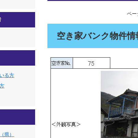
ページ
者
空き家バンク物件情
いる方
方
（県）