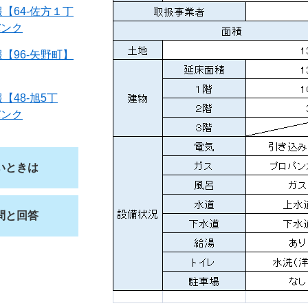
【64-佐方１丁
バンク
【96-矢野町】
48-旭5丁
バンク
いときは
問と回答