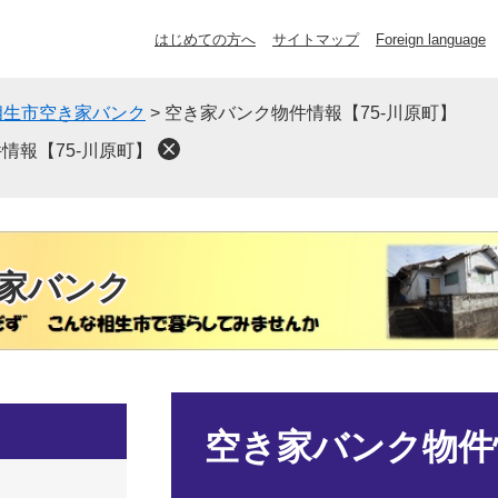
はじめての方へ
サイトマップ
Foreign language
相生市空き家バンク
>
空き家バンク物件情報【75-川原町】
情報【75-川原町】
家バンク
本
文
空き家バンク物件