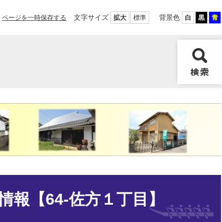
文字サイズ
背景色
ページを一時保存する
拡大
標準
白
黒
青
情報【64-佐方１丁目】