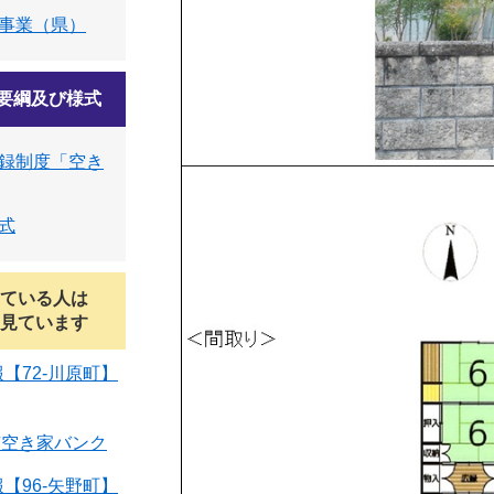
事業（県）
要綱及び様式
録制度「空き
式
ている人は
見ています
【72-川原町】
市空き家バンク
【96-矢野町】