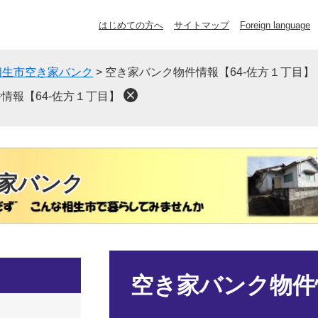
はじめての方へ
サイトマップ
Foreign language
相生市空き家バンク
>
空き家バンク物件情報【64-佐方１丁目】
情報【64-佐方１丁目】
家バンク
本
文
空き家バンク物件