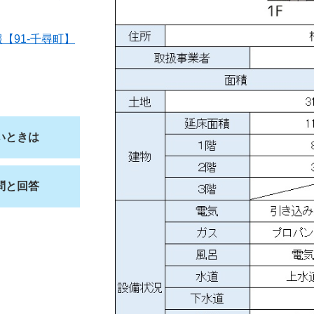
【91-千尋町】
いときは
問と回答