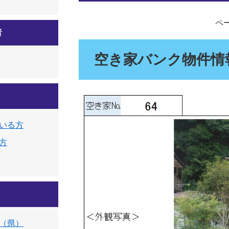
ペー
者
空き家バンク物件情
いる方
方
（県）