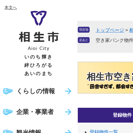
ペ
メ
本文へ
ー
ニ
ジ
ュ
の
ー
トップページ
>
現在地
先
を
頭
飛
空き家バンク物件
足あと
で
ば
す
し
いのち輝き
。
て
絆ひろがる
本
あいのまち
相生市空き
文
へ
くらしの情報
企業・事業者
登録物件
観光情報
登録物件一覧