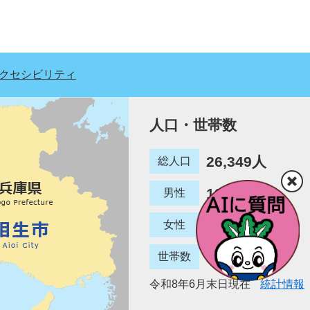
クセシビリティ
人口・世帯数
26,349人
総人口
12,780人
男性
13,569人
女性
12,887世帯
世帯数
令和8年6月末日現在
統計情報