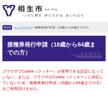
ペ
メ
ー
ニ
ジ
ュ
いのち輝き
絆ひろがる
あいのまち
の
ー
先
を
トップページ
>
接種券発行申請（18歳から64歳までの方）
現在地
頭
飛
で
ば
本
す
し
接種券発行申請（18歳から64歳ま
文
。
て
での方）
本
文
へ
ブラウザでCookie（クッキー）が使用できる設定になって
いない、または、ブラウザがCookie（クッキー）に対応し
ていないため、接種券発行申請（18歳から64歳までの方）
をご利用頂けません。