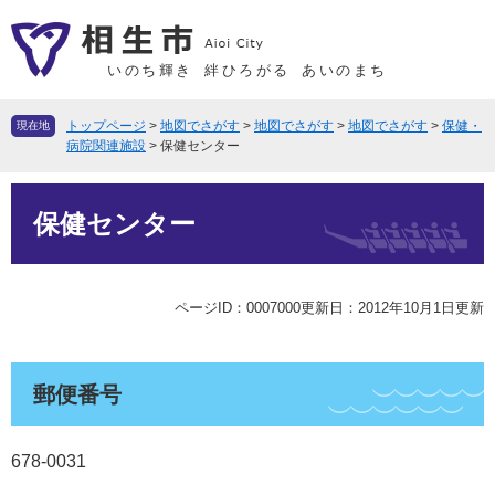
ペ
メ
ー
ニ
ジ
ュ
いのち輝き
絆ひろがる
あいのまち
の
ー
先
を
トップページ
>
地図でさがす
>
地図でさがす
>
地図でさがす
>
保健・
現在地
頭
飛
病院関連施設
>
保健センター
で
ば
本
す
し
保健センター
文
。
て
本
文
へ
ページID：0007000
更新日：2012年10月1日更新
郵便番号
678-0031