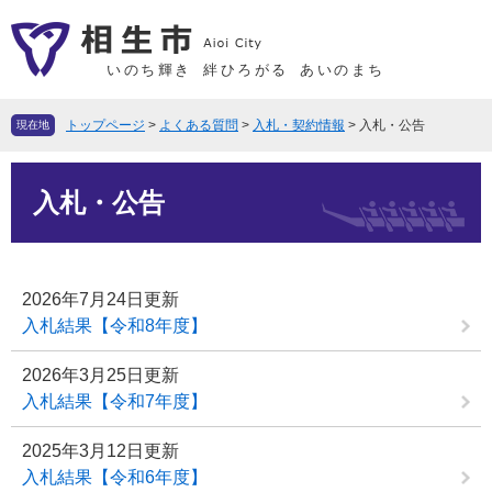
ペ
メ
ー
ニ
ジ
ュ
いのち輝き
絆ひろがる
あいのまち
の
ー
先
を
トップページ
>
よくある質問
>
入札・契約情報
>
入札・公告
現在地
頭
飛
で
ば
本
す
し
入札・公告
文
。
て
本
文
2026年7月24日更新
へ
入札結果【令和8年度】
2026年3月25日更新
入札結果【令和7年度】
2025年3月12日更新
入札結果【令和6年度】