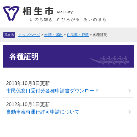
ペ
メ
ー
ニ
ジ
ュ
いのち輝き
絆ひろがる
あいのまち
の
ー
先
を
トップページ
>
申請・届出
>
住民票・戸籍
>
各種証明
現在地
頭
飛
で
ば
本
す
し
各種証明
文
。
て
本
文
2013年10月8日更新
へ
市民係窓口受付分各種申請書ダウンロード
2012年10月1日更新
自動車臨時運行許可申請について