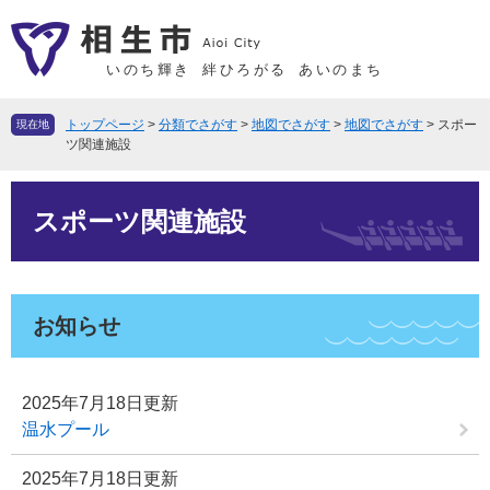
ペ
メ
ー
ニ
ジ
ュ
いのち輝き
絆ひろがる
あいのまち
の
ー
先
を
トップページ
>
分類でさがす
>
地図でさがす
>
地図でさがす
>
スポー
現在地
頭
飛
ツ関連施設
で
ば
本
す
し
スポーツ関連施設
文
。
て
本
文
へ
お知らせ
2025年7月18日更新
温水プール
2025年7月18日更新