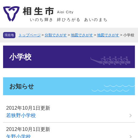
ペ
メ
ー
ニ
ジ
ュ
いのち輝き
絆ひろがる
あいのまち
の
ー
先
を
トップページ
>
分類でさがす
>
地図でさがす
>
地図でさがす
>
小学校
現在地
頭
飛
で
ば
本
す
し
小学校
文
。
て
本
文
へ
お知らせ
2012年10月1日更新
若狭野小学校
2012年10月1日更新
矢野小学校