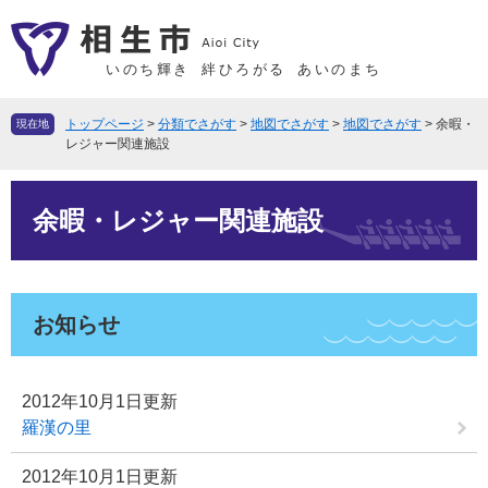
ペ
メ
ー
ニ
ジ
ュ
いのち輝き
絆ひろがる
あいのまち
の
ー
先
を
トップページ
>
分類でさがす
>
地図でさがす
>
地図でさがす
>
余暇・
現在地
頭
飛
レジャー関連施設
で
ば
本
す
し
余暇・レジャー関連施設
文
。
て
本
文
へ
お知らせ
2012年10月1日更新
羅漢の里
2012年10月1日更新