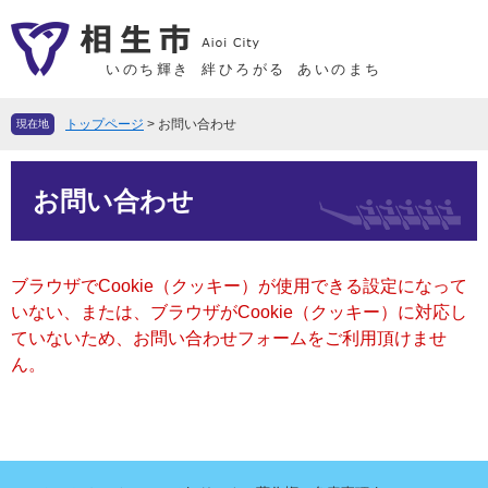
ペ
メ
ー
ニ
ジ
ュ
いのち輝き
絆ひろがる
あいのまち
の
ー
先
を
トップページ
>
お問い合わせ
現在地
頭
飛
で
ば
本
す
し
お問い合わせ
文
。
て
本
文
ブラウザでCookie（クッキー）が使用できる設定になって
へ
いない、または、ブラウザがCookie（クッキー）に対応し
ていないため、お問い合わせフォームをご利用頂けませ
ん。