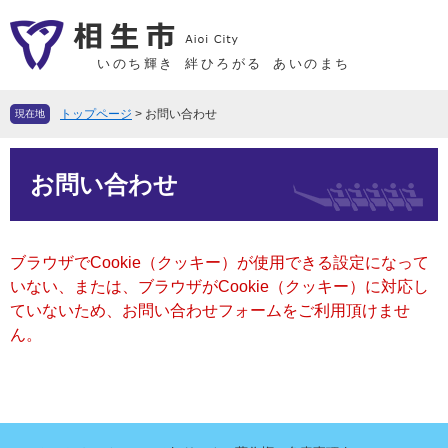
ペ
メ
ー
ニ
ジ
ュ
いのち輝き
絆ひろがる
あいのまち
の
ー
先
を
トップページ
>
お問い合わせ
現在地
頭
飛
で
ば
本
す
し
お問い合わせ
文
。
て
本
文
ブラウザでCookie（クッキー）が使用できる設定になって
へ
いない、または、ブラウザがCookie（クッキー）に対応し
ていないため、お問い合わせフォームをご利用頂けませ
ん。