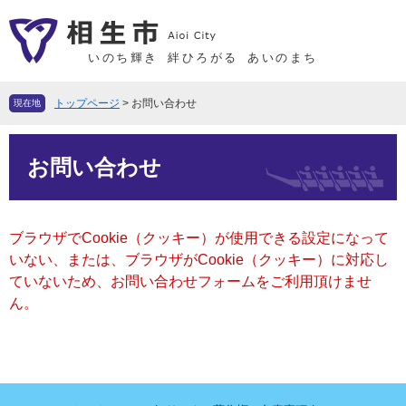
ペ
メ
ー
ニ
ジ
ュ
いのち輝き
絆ひろがる
あいのまち
の
ー
先
を
トップページ
>
お問い合わせ
現在地
頭
飛
で
ば
本
す
し
お問い合わせ
文
。
て
本
文
ブラウザでCookie（クッキー）が使用できる設定になって
へ
いない、または、ブラウザがCookie（クッキー）に対応し
ていないため、お問い合わせフォームをご利用頂けませ
ん。