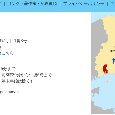
て
リンク・著作権・免責事項
プライバシーポリシー
ア
市旭1丁目1番3号
表）
はこちら
15分まで
前8時30分から午後6時まで
・年末年始は除く）
ights reserved.