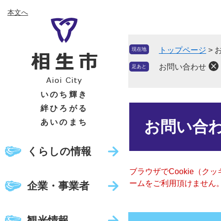
ペ
メ
本文へ
ー
ニ
ジ
ュ
の
ー
トップページ
>
現在地
先
を
頭
飛
お問い合わせ
足あと
で
ば
す
し
いのち輝き
。
て
絆ひろがる
本
本
文
あいのまち
お問い合
文
へ
くらしの情報
ブラウザでCookie（
ームをご利用頂けません
企業・事業者
観光情報