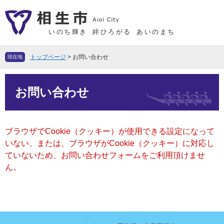
ペ
メ
ー
ニ
ジ
ュ
いのち輝き
絆ひろがる
あいのまち
の
ー
先
を
トップページ
>
お問い合わせ
現在地
頭
飛
で
ば
本
す
し
お問い合わせ
文
。
て
本
文
ブラウザでCookie（クッキー）が使用できる設定になって
へ
いない、または、ブラウザがCookie（クッキー）に対応し
ていないため、お問い合わせフォームをご利用頂けませ
ん。