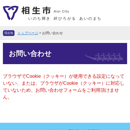
ペ
メ
ー
ニ
ジ
ュ
いのち輝き
絆ひろがる
あいのまち
の
ー
先
を
トップページ
>
お問い合わせ
現在地
頭
飛
で
ば
本
す
し
お問い合わせ
文
。
て
本
文
ブラウザでCookie（クッキー）が使用できる設定になって
へ
いない、または、ブラウザがCookie（クッキー）に対応し
ていないため、お問い合わせフォームをご利用頂けませ
ん。