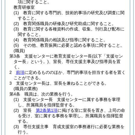
項に関すること。
教育研修室
(1)
教育に関する専門的、技術的事項の研究及び調査に関
すること。
(2)
教育関係職員の研修及び研究助成に関すること。
(3)
教育に関する各種資料の作成、収集、刊行及び配布に
関すること。
(4)
教育関係職員の相談及び指導に関すること。
(5)
その他、教育振興に必要と認める事項に関すること。
(職員)
第3条
支援センターに教育支援センター長
(以下「支援セン
ター長」という。)
、室長、専任支援主事及び指導員を置
く。
2
前項
に定めるもののほか、専門的事項を担当する者を置く
ことができる。
3
支援センター長は、室長を兼ねることができる。
(職員の業務)
第4条
職員は、次の業務を行う。
(1)
支援センター長 支援センターに属する事務を掌理
し、所属職員を指揮監督する。
(2)
室長
第2条第1項
に掲げる室に室長を置き、上司の命
を受け、室に属する事務を掌理し、所属職員を指揮監督
する。
(3)
専任支援主事 育成支援室の事務遂行に必要な業務を
行う。