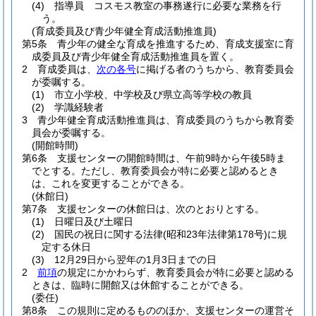
(4)
指導員 コスモス教室の事務遂行に必要な業務を行
う。
(育成委員及び青少年健全育成活動推進員)
第5条
青少年の健全な育成を推進するため、育成支援室に育
成委員及び青少年健全育成活動推進員を置く。
2
育成委員は、
次の各号
に掲げる者のうちから、教育委員会
が委嘱する。
(1)
市立小学校、中学校及び県立高等学校の教員
(2)
学識経験者
3
青少年健全育成活動推進員は、育成委員のうちから教育委
員会が委嘱する。
(開館時間)
第6条
支援センターの開館時間は、午前9時から午後5時ま
でとする。
ただし、教育委員会が特に必要と認めるとき
は、これを変更することができる。
(休館日)
第7条
支援センターの休館日は、次のとおりとする。
(1)
日曜日及び土曜日
(2)
国民の祝日に関する法律
(昭和23年法律第178号)
に規
定する休日
(3)
12月29日から翌年の1月3日までの日
2
前項
の規定にかかわらず、教育委員会が特に必要と認める
ときは、臨時に開館又は休館することができる。
(委任)
第8条
この規則に定めるもののほか、支援センターの運営そ