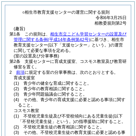
○相生市教育支援センターの運営に関する規則
令和6年3月25日
相教委規則第2号
(趣旨)
第1条
この規則は、
相生市立こども学習センターの設置及び
管理に関する条例
(平成14年条例第42号)
に基づき、相生市
教育支援センター
(以下「支援センター」という。)
の運営
に関して必要な事項を定める。
(室の設置及び分掌事務)
第2条
支援センターに育成支援室、コスモス教室及び教育研
修室を置く。
2
前項
に規定する室の分掌事務は、次のとおりとする。
育成支援室
(1)
青少年の健全な育成に関すること。
(2)
青少年の教育相談に関すること。
(3)
青少年問題協議会に関すること。
(4)
その他、青少年の育成支援に必要と認める事項に関す
ること。
コスモス教室
(1)
不登校児童生徒及び不登校傾向にある児童生徒
(以下
「不登校児童生徒」という。)
の指導援助に関すること。
(2)
不登校児童生徒の教育相談に関すること。
(3)
その他、不登校児童生徒の教育支援に必要と認める事