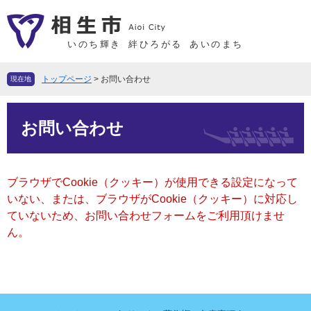
ペ
メ
ー
ニ
ジ
ュ
いのち輝き
絆ひろがる
あいのまち
の
ー
先
を
トップページ
>
お問い合わせ
現在地
頭
飛
で
ば
本
す
し
お問い合わせ
文
。
て
本
文
ブラウザでCookie（クッキー）が使用できる設定になって
へ
いない、または、ブラウザがCookie（クッキー）に対応し
ていないため、お問い合わせフォームをご利用頂けませ
ん。