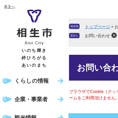
ペ
メ
本文へ
ー
ニ
ジ
ュ
の
ー
トップページ
>
現在地
先
を
頭
飛
お問い合わせ
足あと
で
ば
す
し
いのち輝き
。
て
絆ひろがる
本
本
文
あいのまち
お問い合
文
へ
くらしの情報
ブラウザでCookie（
ームをご利用頂けません
企業・事業者
観光情報