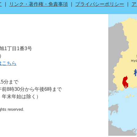
て
リンク・著作権・免責事項
プライバシーポリシー
ア
市旭1丁目1番3号
表）
はこちら
15分まで
前8時30分から午後6時まで
・年末年始は除く）
ights reserved.