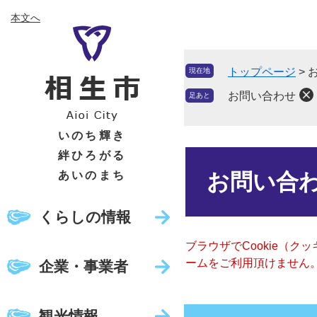
ペ
メ
本文へ
ー
ニ
ジ
ュ
の
ー
トップページ
>
現在地
先
を
頭
飛
お問い合わせ
足あと
で
ば
す
し
いのち輝き
。
て
絆ひろがる
本
本
文
あいのまち
お問い合
文
へ
くらしの情報
ブラウザでCookie（
ームをご利用頂けません
企業・事業者
観光情報