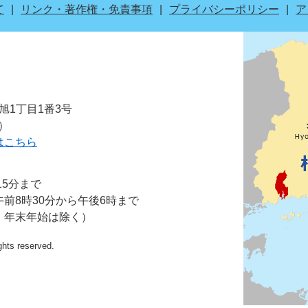
て
リンク・著作権・免責事項
プライバシーポリシー
ア
市旭1丁目1番3号
表）
はこちら
15分まで
前8時30分から午後6時まで
・年末年始は除く）
ights reserved.