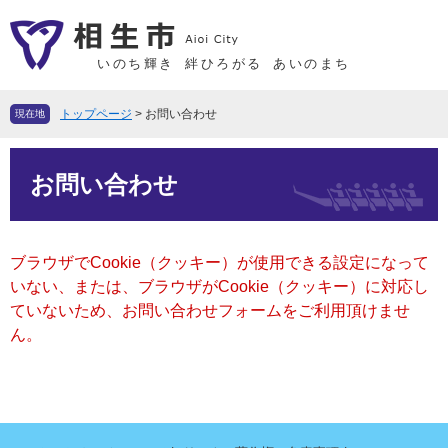
ペ
メ
ー
ニ
ジ
ュ
いのち輝き
絆ひろがる
あいのまち
の
ー
先
を
トップページ
>
お問い合わせ
現在地
頭
飛
で
ば
本
す
し
お問い合わせ
文
。
て
本
文
ブラウザでCookie（クッキー）が使用できる設定になって
へ
いない、または、ブラウザがCookie（クッキー）に対応し
ていないため、お問い合わせフォームをご利用頂けませ
ん。