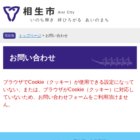
ペ
メ
ー
ニ
ジ
ュ
いのち輝き
絆ひろがる
あいのまち
の
ー
先
を
トップページ
>
お問い合わせ
現在地
頭
飛
で
ば
本
す
し
お問い合わせ
文
。
て
本
文
ブラウザでCookie（クッキー）が使用できる設定になって
へ
いない、または、ブラウザがCookie（クッキー）に対応し
ていないため、お問い合わせフォームをご利用頂けませ
ん。