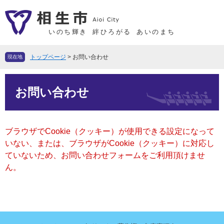
ペ
メ
ー
ニ
ジ
ュ
いのち輝き
絆ひろがる
あいのまち
の
ー
先
を
トップページ
>
お問い合わせ
現在地
頭
飛
で
ば
本
す
し
お問い合わせ
文
。
て
本
文
ブラウザでCookie（クッキー）が使用できる設定になって
へ
いない、または、ブラウザがCookie（クッキー）に対応し
ていないため、お問い合わせフォームをご利用頂けませ
ん。