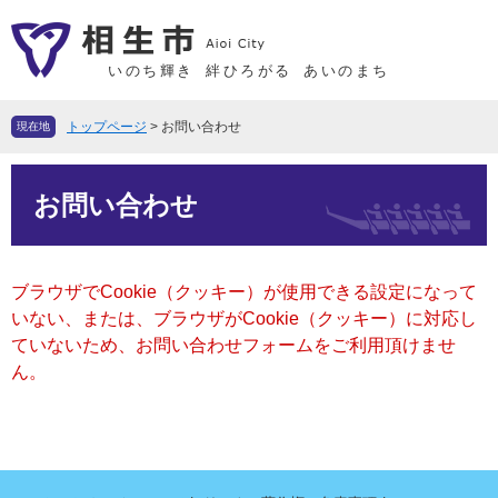
ペ
メ
ー
ニ
ジ
ュ
いのち輝き
絆ひろがる
あいのまち
の
ー
先
を
トップページ
>
お問い合わせ
現在地
頭
飛
で
ば
本
す
し
お問い合わせ
文
。
て
本
文
ブラウザでCookie（クッキー）が使用できる設定になって
へ
いない、または、ブラウザがCookie（クッキー）に対応し
ていないため、お問い合わせフォームをご利用頂けませ
ん。